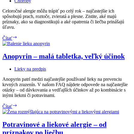
Choroby
Celoročné alergie môžu trápiť po celý rok – najčastejšie ich
spôsobujú prach, roztoče, zvieratá a plesne. Zistite, aké majú
príznaky, ako sa diagnostikujú a aké opatrenia či liečba prinášajú
úľavu.
Celoročné
Čítať
alergie:
prach,
roztoče,
Anopyrin – malá tabletka, veľký účinok
zvieratá
a
Lieky na predpis
plesne
Anopyrin patrí medzi najčastejšie používané lieky na prevenciu
krvných zrazenín. V našom FAQ nájdete odpovede na najčastejšie
otázky – od dávkovania a vedľajších účinkov až po kombinácie s
inými liekmi či potravinami.
Anopyrin
Čítať
–
malá
tabletka,
Potravinové a liekové alergie – od
veľký
príznakov po liečbu
účinok