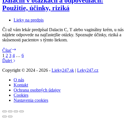
Dalacin v otázkach a odpovediach:
mal
Použitie, účinky, riziká
vedieť
každý
rodič
Lieky na predpis
Či už vám lekár predpísal Dalacin C, T alebo vaginálny krém, u nás
nájdete odpovede na najčastejšie otázky. Spoznajte účinky, riziká a
skúsenosti pacientov s týmto liekom.
Dalacin
Čítať
v
1
2
3
4
…
6
otázkach
Ďalej
a
odpovediach:
Copyright © 2024 - 2026 -
Lieky247.sk
|
Leky247.cz
Použitie,
O nás
účinky,
Kontakt
riziká
Ochrana osobných údajov
Cookies
Nastavenia cookies