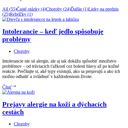
All (55)
Časté otázky (4)
Choroby (24)
Ďalšie (1)
Lieky na predpis
(25)
Rebríčky (1)
Intolerancie – keď jedlo spôsobuje
problémy
Choroby
Intolerancie nie sú alergie, ale aj tak dokážu spôsobiť množstvo
problémov – od tráviacich ťažkostí cez bolesti hlavy až po kožné
reakcie. Prečítajte si, aké typy existujú, ako sa prejavujú a ako ich
možno odhaliť a zvládnuť v každodennom živote.
Intolerancie
Čítať
–
keď
jedlo
Prejavy alergie na koži a dýchacích
spôsobuje
cestách
problémy
Choroby