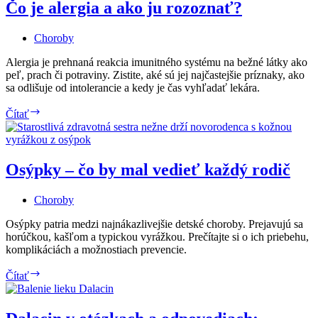
aké
Čo je alergia a ako ju rozoznať?
lieky
a
Choroby
postupy
pomáhajú?
Alergia je prehnaná reakcia imunitného systému na bežné látky ako
peľ, prach či potraviny. Zistite, aké sú jej najčastejšie príznaky, ako
sa odlišuje od intolerancie a kedy je čas vyhľadať lekára.
Čo
Čítať
je
alergia
a
ako
Osýpky – čo by mal vedieť každý rodič
ju
rozoznať?
Choroby
Osýpky patria medzi najnákazlivejšie detské choroby. Prejavujú sa
horúčkou, kašľom a typickou vyrážkou. Prečítajte si o ich priebehu,
komplikáciách a možnostiach prevencie.
Osýpky
Čítať
–
čo
by