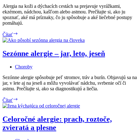
Alergia na koži a dýchacích cestách sa prejavuje vyrážkami,
ekzémom, nádchou, kašľom alebo astmou. Prečítajte si, ako ju
spoznať, aké má príznaky, čo ju spôsobuje a aké liečebné postupy
pomáhajú.
Prejavy
Čítať
alergie
na
koži
Sezónne alergie – jar, leto, jeseň
a
dýchacích
Choroby
cestách
Sezónne alergie spôsobuje peľ stromov, tráv a burín. Objavujú sa na
jar, v lete aj na jeseň a môžu vyvolávať nádchu, svrbenie očí či
astmu. Prečítajte si, ako sa diagnostikujú a liečia.
Sezónne
Čítať
alergie
–
jar,
Celoročné alergie: prach, roztoče,
leto,
zvieratá a plesne
jeseň