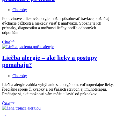
Choroby
Potravinové a liekové alergie môžu spôsobovať tráviace, kožné aj
dýchacie ťažkosti a niekedy viesť k anafylaxii. Spoznajte ich
príznaky, diagnostiku a možnosti liečby podľa odborných
odporúčaní.
Potravinové
Čítať
a
liekové
alergie
Liečba alergie – aké lieky a postupy
–
pomáhajú?
od
príznakov
po
Choroby
liečbu
Liečba alergie zahŕňa vyhýbanie sa alergénom, voľnopredajné lieky,
špeciálne spreje či kvapky a pri ťažších stavoch aj imunoterapiu.
Prečítajte si, aké možnosti vám môžu uľaviť od príznakov.
Liečba
Čítať
alergie
–