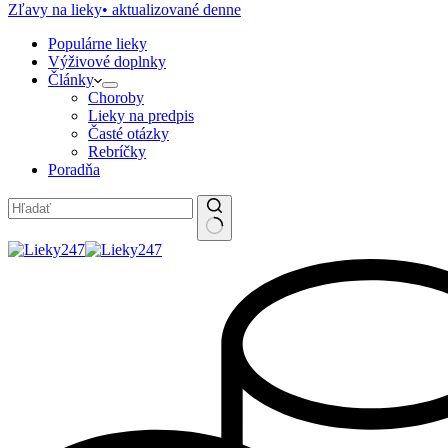
Zľavy na lieky
• aktualizované denne
Populárne lieky
Výživové doplnky
Články
Choroby
Lieky na predpis
Časté otázky
Rebríčky
Poradňa
No
results