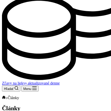
Zľavy na lieky
• aktualizované denne
Hľadať
Menu
Domov
Články
Články