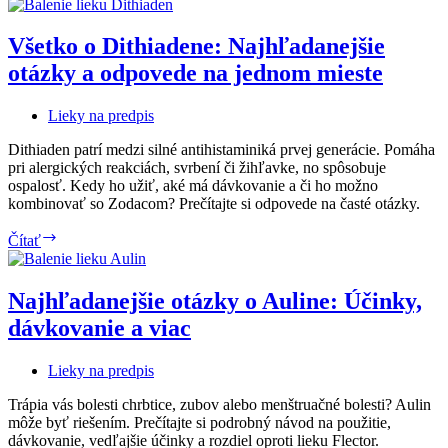
–
Vaše
otázky,
Všetko o Dithiadene: Najhľadanejšie
naše
otázky a odpovede na jednom mieste
odpovede!
Lieky na predpis
Dithiaden patrí medzi silné antihistaminiká prvej generácie. Pomáha
pri alergických reakciách, svrbení či žihľavke, no spôsobuje
ospalosť. Kedy ho užiť, aké má dávkovanie a či ho možno
kombinovať so Zodacom? Prečítajte si odpovede na časté otázky.
Všetko
Čítať
o
Dithiadene:
Najhľadanejšie
Najhľadanejšie otázky o Auline: Účinky,
otázky
dávkovanie a viac
a
odpovede
na
Lieky na predpis
jednom
mieste
Trápia vás bolesti chrbtice, zubov alebo menštruačné bolesti? Aulin
môže byť riešením. Prečítajte si podrobný návod na použitie,
dávkovanie, vedľajšie účinky a rozdiel oproti lieku Flector.