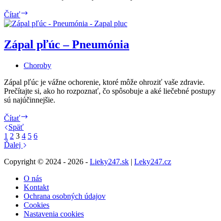
Najhľadanejšie
Čítať
otázky
o
Auline:
Zápal pľúc – Pneumónia
Účinky,
dávkovanie
Choroby
a
viac
Zápal pľúc je vážne ochorenie, ktoré môže ohroziť vaše zdravie.
Prečítajte si, ako ho rozpoznať, čo spôsobuje a aké liečebné postupy
sú najúčinnejšie.
Zápal
Čítať
pľúc
Späť
–
1
2
3
4
5
6
Pneumónia
Ďalej
Copyright © 2024 - 2026 -
Lieky247.sk
|
Leky247.cz
O nás
Kontakt
Ochrana osobných údajov
Cookies
Nastavenia cookies