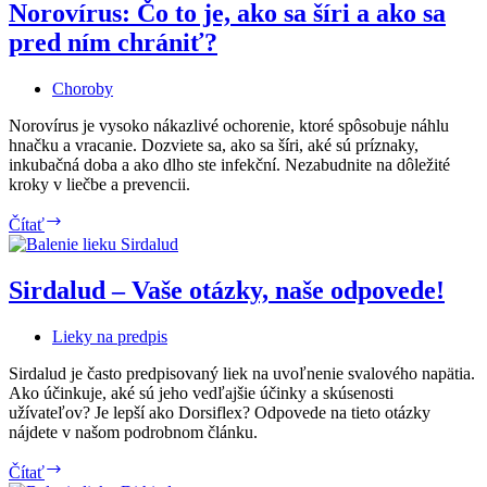
Norovírus: Čo to je, ako sa šíri a ako sa
pred ním chrániť?
Choroby
Norovírus je vysoko nákazlivé ochorenie, ktoré spôsobuje náhlu
hnačku a vracanie. Dozviete sa, ako sa šíri, aké sú príznaky,
inkubačná doba a ako dlho ste infekční. Nezabudnite na dôležité
kroky v liečbe a prevencii.
Norovírus:
Čítať
Čo
to
je,
Sirdalud – Vaše otázky, naše odpovede!
ako
sa
Lieky na predpis
šíri
a
Sirdalud je často predpisovaný liek na uvoľnenie svalového napätia.
ako
Ako účinkuje, aké sú jeho vedľajšie účinky a skúsenosti
sa
užívateľov? Je lepší ako Dorsiflex? Odpovede na tieto otázky
pred
nájdete v našom podrobnom článku.
ním
chrániť?
Sirdalud
Čítať