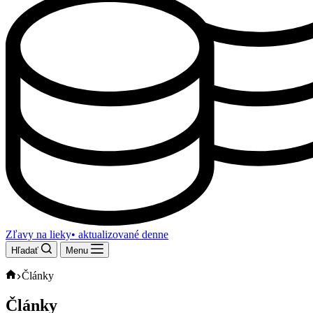
Zľavy na lieky
• aktualizované denne
Hľadať
Menu
Domov
Články
Články