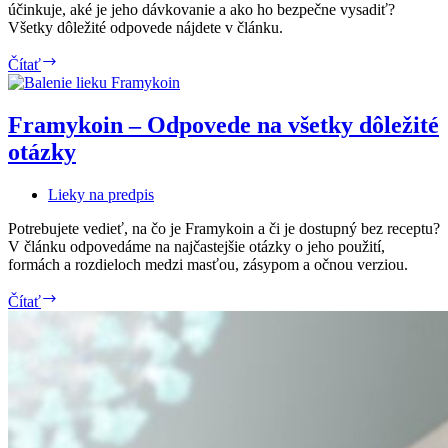
účinkuje, aké je jeho dávkovanie a ako ho bezpečne vysadiť?
každý!
Všetky dôležité odpovede nájdete v článku.
10
Čítať
najčastejších
otázok
o
Framykoin – Odpovede na všetky dôležité
Diazepame
otázky
Lieky na predpis
Potrebujete vedieť, na čo je Framykoin a či je dostupný bez receptu?
V článku odpovedáme na najčastejšie otázky o jeho použití,
formách a rozdieloch medzi masťou, zásypom a očnou verziou.
Framykoin
Čítať
–
Odpovede
na
všetky
dôležité
otázky