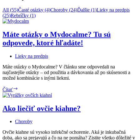
All (55)
Časté otázky (4)
Choroby (24)
Ďalšie (1)
Lieky na predpis
(25)
Rebríčky (1)
Máte otázky o Mydocalme? Tu sú
odpovede, ktoré hľadáte!
Lieky na predpis
Máte otázky o Mydocalme? V článku sme odpovedali na
najčastejšie otázky – od použitia a dávkovania až po skúsenosti a
možné kombinácie s inými liekmi.
Máte
Čítať
otázky
o
Mydocalme?
Ako liečiť ovčie kiahne?
Tu
sú
Choroby
odpovede,
ktoré
Ovčie kiahne sú vysoko infekčné ochorenie. Aká je inkubačná
hľadáte!
doba, ako sa prejavujú a čo na ne pomáha? Zistite všetko dôležité v