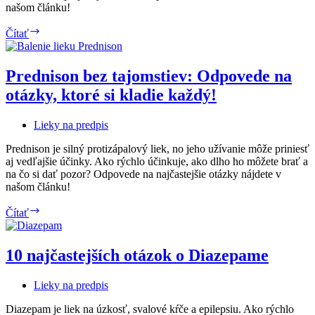
našom článku!
Ako
Čítať
liečiť
ovčie
kiahne?
Prednison bez tajomstiev: Odpovede na
otázky, ktoré si kladie každý!
Lieky na predpis
Prednison je silný protizápalový liek, no jeho užívanie môže priniesť
aj vedľajšie účinky. Ako rýchlo účinkuje, ako dlho ho môžete brať a
na čo si dať pozor? Odpovede na najčastejšie otázky nájdete v
našom článku!
Prednison
Čítať
bez
tajomstiev:
Odpovede
10 najčastejších otázok o Diazepame
na
otázky,
Lieky na predpis
ktoré
si
Diazepam je liek na úzkosť, svalové kŕče a epilepsiu. Ako rýchlo
kladie