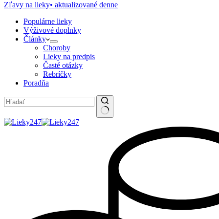
Zľavy na lieky
• aktualizované denne
Populárne lieky
Výživové doplnky
Články
Choroby
Lieky na predpis
Časté otázky
Rebríčky
Poradňa
No
results