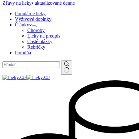
Zľavy na lieky
• aktualizované denne
Populárne lieky
Výživové doplnky
Články
Choroby
Lieky na predpis
Časté otázky
Rebríčky
Poradňa
No
results