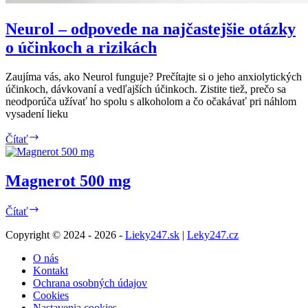
Neurol – odpovede na najčastejšie otázky
o účinkoch a rizikách
Zaujíma vás, ako Neurol funguje? Prečítajte si o jeho anxiolytických
účinkoch, dávkovaní a vedľajších účinkoch. Zistite tiež, prečo sa
neodporúča užívať ho spolu s alkoholom a čo očakávať pri náhlom
vysadení lieku
Neurol
Čítať
–
odpovede
na
Magnerot 500 mg
najčastejšie
otázky
Magnerot
o
Čítať
500
účinkoch
mg
Copyright © 2024 - 2026 -
Lieky247.sk
|
Leky247.cz
a
rizikách
O nás
Kontakt
Ochrana osobných údajov
Cookies
Nastavenia cookies