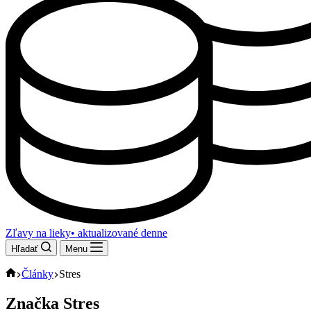
Zľavy na lieky
• aktualizované denne
Hľadať
Menu
Domov
Články
Stres
Značka
Stres