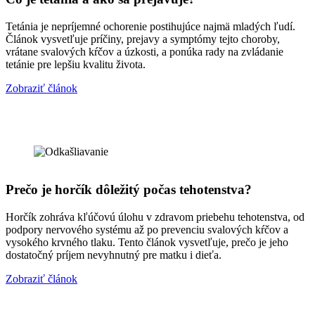
Tetánia je nepríjemné ochorenie postihujúce najmä mladých ľudí.
Článok vysvetľuje príčiny, prejavy a symptómy tejto choroby,
vrátane svalových kŕčov a úzkosti, a ponúka rady na zvládanie
tetánie pre lepšiu kvalitu života.
Zobraziť článok
Prečo je horčík dôležitý počas tehotenstva?
Horčík zohráva kľúčovú úlohu v zdravom priebehu tehotenstva, od
podpory nervového systému až po prevenciu svalových kŕčov a
vysokého krvného tlaku. Tento článok vysvetľuje, prečo je jeho
dostatočný príjem nevyhnutný pre matku i dieťa.
Zobraziť článok