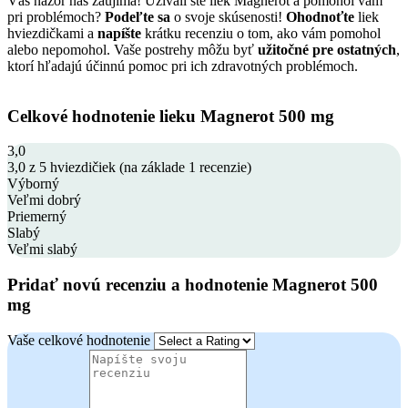
Váš názor nás zaujíma! Užívali ste liek Magnerot a pomohol vám
pri problémoch?
Podeľte sa
o svoje skúsenosti!
Ohodnoťte
liek
hviezdičkami a
napíšte
krátku recenziu o tom, ako vám pomohol
alebo nepomohol. Vaše postrehy môžu byť
užitočné pre ostatných
,
ktorí hľadajú účinnú pomoc pri ich zdravotných problémoch.
Celkové hodnotenie lieku Magnerot 500 mg
3,0
3,0 z 5 hviezdičiek (na základe 1 recenzie)
Výborný
Veľmi dobrý
Priemerný
Slabý
Veľmi slabý
Pridať novú recenziu a hodnotenie Magnerot 500
mg
Vaše celkové hodnotenie