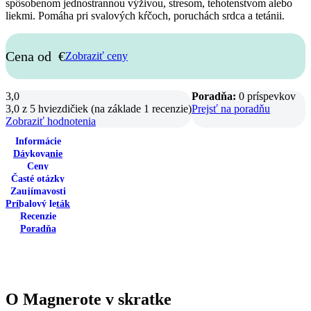
spôsobenom jednostrannou výživou, stresom, tehotenstvom alebo
liekmi. Pomáha pri svalových kŕčoch, poruchách srdca a tetánii​.
Cena od
€
Zobraziť ceny
3,0
Poradňa:
0 príspevkov
3,0 z 5 hviezdičiek (na základe 1 recenzie)
Prejsť na poradňu
Zobraziť hodnotenia
Informácie
Dávkovanie
Ceny
Časté otázky
Zaujímavosti
Príbalový leták
Recenzie
Poradňa
O Magnerote v skratke