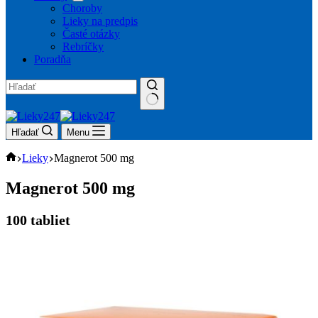
Choroby
Lieky na predpis
Časté otázky
Rebríčky
Poradňa
No
results
Hľadať
Menu
Domov
Lieky
Magnerot 500 mg
Magnerot 500 mg
100 tabliet