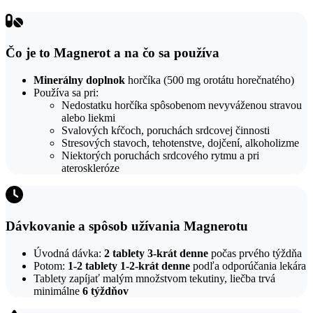
Čo je to Magnerot a na čo sa používa
Minerálny doplnok
horčíka (500 mg orotátu horečnatého)
Používa sa pri:
Nedostatku horčíka spôsobenom nevyváženou stravou
alebo liekmi
Svalových kŕčoch, poruchách srdcovej činnosti
Stresových stavoch, tehotenstve, dojčení, alkoholizme
Niektorých poruchách srdcového rytmu a pri
ateroskleróze
Dávkovanie a spôsob užívania Magnerotu
Úvodná dávka:
2 tablety 3-krát denne
počas prvého týždňa
Potom:
1-2 tablety 1-2-krát denne
podľa odporúčania lekára
Tablety zapíjať malým množstvom tekutiny, liečba trvá
minimálne
6 týždňov