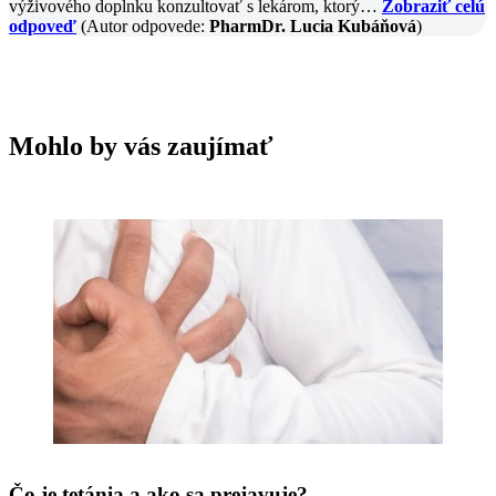
výživového doplnku konzultovať s lekárom, ktorý…
Zobraziť celú
odpoveď
(Autor odpovede:
PharmDr. Lucia Kubáňová
)
Mohlo by vás zaujímať
Čo je tetánia a ako sa prejavuje?