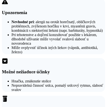
Upozornenia
Nevhodné pri
: alergii na orotát horečnatý, obličkových
problémoch, zvýšenom horčíku v krvi, myasténii gravis,
kombinácii s niektorými liekmi (napr. barbituráty, hypnotiká)
Pri tehotenstve a dojčení konzultovať použitie s lekárom,
dlhodobé užívanie môže vyvolať svalovú slabosť u
novorodenca
Môže ovplyvniť účinok iných liekov (vápnik, antibiotiká,
železo)
Možné nežiaduce účinky
Hnačka, zmäknutie stolice
Nepravidelná činnosť srdca, pomalý srdcový rytmus, slabosť
svalov