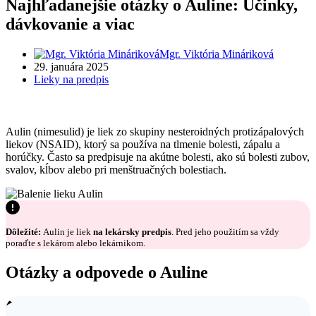
Najhľadanejšie otázky o Auline: Účinky,
dávkovanie a viac
Mgr. Viktória Mináriková
29. januára 2025
Lieky na predpis
Aulin (nimesulid) je liek zo skupiny nesteroidných protizápalových
liekov (NSAID), ktorý sa používa na tlmenie bolesti, zápalu a
horúčky. Často sa predpisuje na akútne bolesti, ako sú bolesti zubov,
svalov, kĺbov alebo pri menštruačných bolestiach.
Dôležité:
Aulin je liek
na lekársky predpis
. Pred jeho použitím sa vždy
poraďte s lekárom alebo lekárnikom.
Otázky a odpovede o Auline