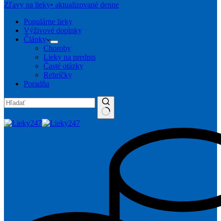
Zľavy na lieky
• aktualizované denne
Populárne lieky
Výživové doplnky
Články
Choroby
Lieky na predpis
Časté otázky
Rebríčky
Poradňa
No
results