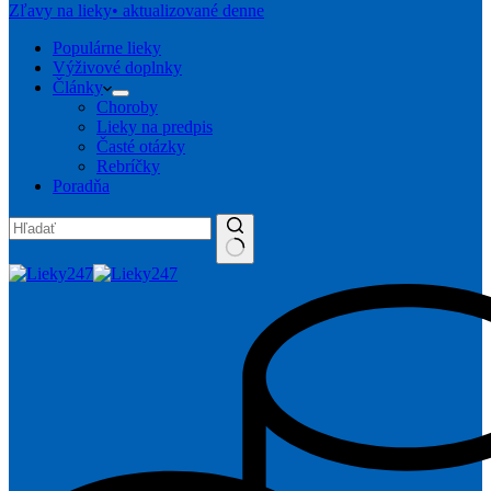
Zľavy na lieky
• aktualizované denne
Populárne lieky
Výživové doplnky
Články
Choroby
Lieky na predpis
Časté otázky
Rebríčky
Poradňa
No
results