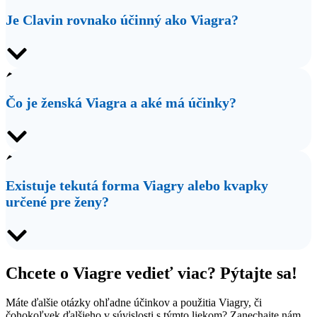
Je Clavin rovnako účinný ako Viagra?
Čo je ženská Viagra a aké má účinky?
Existuje tekutá forma Viagry alebo kvapky
určené pre ženy?
Chcete o Viagre vedieť viac? Pýtajte sa!
Máte ďalšie otázky ohľadne účinkov a použitia Viagry, či
čohokoľvek ďalšieho v súvislosti s týmto liekom? Zanechajte nám