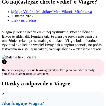
Čo najčastejšie chcete vedieť o Viagre?
Mgr. Viktória Mináriková
2. marca 2025
Lieky na predpis
Viagra je liek na liečbu erektilnej dysfunkcie, ktorého účinnou
látkou je sildenafil. Funguje tak, že zlepšuje prekrvenie penisu a
umožňuje erekciu pri sexuálnej stimulácii. Viagra bola pôvodne
vyvinutá ako liek na vysoký krvný tlak a angínu pectoris, no počas
testovania sa zistil jej nečakaný vedľajší účinok – zlepšenie erekcie.
Dôležité:
Viagra je liek
na lekársky predpis
. Pred jeho použitím sa vždy
poraďte s lekárom alebo lekárnikom.
Otázky a odpovede o Viagre
Ako funguje Viagra?