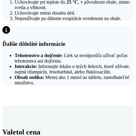
Uchovávajte pri teplote do
25 °C
, v pôvodnom obale, mimo
svetla a vlhkosti.
Uchovávajte mimo dosahu detí.
Nepoužívajte po dátume exspirácie uvedenom na obale.
Ďalšie dôležité informácie
Tehotenstvo a dojčenie:
Liek sa neodporúča užívať počas
tehotenstva ani dojčenia.
Interakcie:
Informujte lekára o iných liekoch, ktoré užívate,
najmä rifampicín, fenobarbital, alebo flukloxacilín.
Obsah sodíka:
Menej ako 1 mmol na tabletu, zanedbateľné
množstvo.
Valetol cena