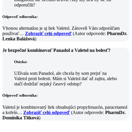
odporučili?
Odpoveď odborníka:
Vhonou alternatíou je aj liek Valetol. Zároveň Vám odporúčam
použivať…
Zobraziť celú odpoveď
(Autor odpovede:
PharmDr.
Lenka Balážová
)
Je bezpečné kombinovať Panadol a Valetol na bolesť?
Otázka:
Užívala som Panadol, ale chcela by som prejsť na
Valetol proti bolesti. Mám si Valetol dať až zajtra, alebo
stačí dodržať nejaký časový odstup?
Odpoveď odborníka:
Valetol je kombinovaný liek obsahujúci propyfenazón, paracetamol
a kofeín…
Zobraziť celú odpoveď
(Autor odpovede:
PharmDr.
Dominika Titková
)