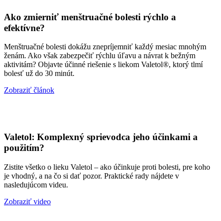
Ako zmierniť menštruačné bolesti rýchlo a
efektívne?
Menštruačné bolesti dokážu znepríjemniť každý mesiac mnohým
ženám. Ako však zabezpečiť rýchlu úľavu a návrat k bežným
aktivitám? Objavte účinné riešenie s liekom Valetol®, ktorý tlmí
bolesť už do 30 minút.
Zobraziť článok
Valetol: Komplexný sprievodca jeho účinkami a
použitím?
Zistite všetko o lieku Valetol – ako účinkuje proti bolesti, pre koho
je vhodný, a na čo si dať pozor. Praktické rady nájdete v
nasledujúcom videu.
Zobraziť video