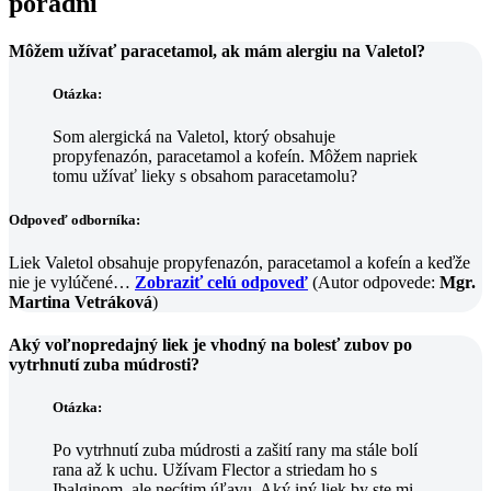
poradní
Môžem užívať paracetamol, ak mám alergiu na Valetol?
Otázka:
Som alergická na Valetol, ktorý obsahuje
propyfenazón, paracetamol a kofeín. Môžem napriek
tomu užívať lieky s obsahom paracetamolu?
Odpoveď odborníka:
Liek Valetol obsahuje propyfenazón, paracetamol a kofeín a keďže
nie je vylúčené…
Zobraziť celú odpoveď
(Autor odpovede:
Mgr.
Martina Vetráková
)
Aký voľnopredajný liek je vhodný na bolesť zubov po
vytrhnutí zuba múdrosti?
Otázka:
Po vytrhnutí zuba múdrosti a zašití rany ma stále bolí
rana až k uchu. Užívam Flector a striedam ho s
Ibalginom, ale necítim úľavu. Aký iný liek by ste mi