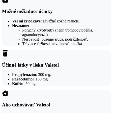
Možné nežiaduce účinky
Veľmi zriedkavé:
závažné kožné reakcie.
Neznáme:
Poruchy krvotvorby (napr. trombocytopénia,
agranulocytóza).
Nespavosť, búšenie srdca, podráždenosť.
Tráviace ťažkosti, nevoľnosť, hnačka.
Účinné látky v lieku Valetol
Propyfenazón
: 300 mg.
Paracetamol
: 150 mg.
Kofeín
: 50 mg.
Ako uchovávať Valetol