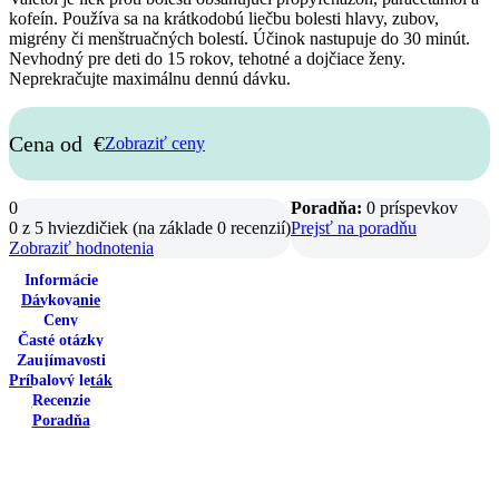
kofeín. Používa sa na krátkodobú liečbu bolesti hlavy, zubov,
migrény či menštruačných bolestí. Účinok nastupuje do 30 minút.
Nevhodný pre deti do 15 rokov, tehotné a dojčiace ženy.
Neprekračujte maximálnu dennú dávku.
Cena od
€
Zobraziť ceny
0
Poradňa:
0 príspevkov
0 z 5 hviezdičiek (na základe 0 recenzií)
Prejsť na poradňu
Zobraziť hodnotenia
Informácie
Dávkovanie
Ceny
Časté otázky
Zaujímavosti
Príbalový leták
Recenzie
Poradňa