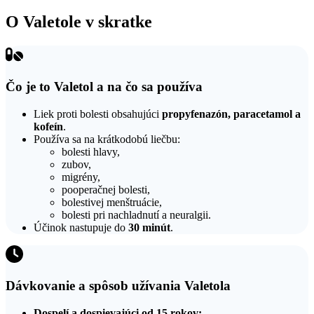
O Valetole v skratke
Čo je to Valetol a na čo sa používa
Liek proti bolesti obsahujúci
propyfenazón, paracetamol a
kofeín
.
Používa sa na krátkodobú liečbu:
bolesti hlavy,
zubov,
migrény,
pooperačnej bolesti,
bolestivej menštruácie,
bolesti pri nachladnutí a neuralgii.
Účinok nastupuje do
30 minút
.
Dávkovanie a spôsob užívania Valetola
Dospelí a dospievajúci od 15 rokov: