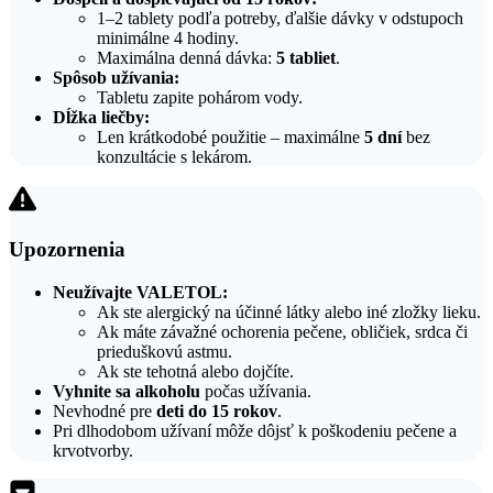
1–2 tablety podľa potreby, ďalšie dávky v odstupoch
minimálne 4 hodiny.
Maximálna denná dávka:
5 tabliet
.
Spôsob užívania:
Tabletu zapite pohárom vody.
Dĺžka liečby:
Len krátkodobé použitie – maximálne
5 dní
bez
konzultácie s lekárom.
Upozornenia
Neužívajte VALETOL:
Ak ste alergický na účinné látky alebo iné zložky lieku.
Ak máte závažné ochorenia pečene, obličiek, srdca či
prieduškovú astmu.
Ak ste tehotná alebo dojčíte.
Vyhnite sa alkoholu
počas užívania.
Nevhodné pre
deti do 15 rokov
.
Pri dlhodobom užívaní môže dôjsť k poškodeniu pečene a
krvotvorby.