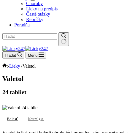
Choroby
Lieky na predpis
Časté otázky
Rebríčky
Poradňa
No
results
Hľadať
Menu
Domov
Lieky
Valetol
Valetol
24 tabliet
Bolesť
Neuralgia
Valetol je liek proti bolesti obsahujúci propyfenazón, paracetamol a