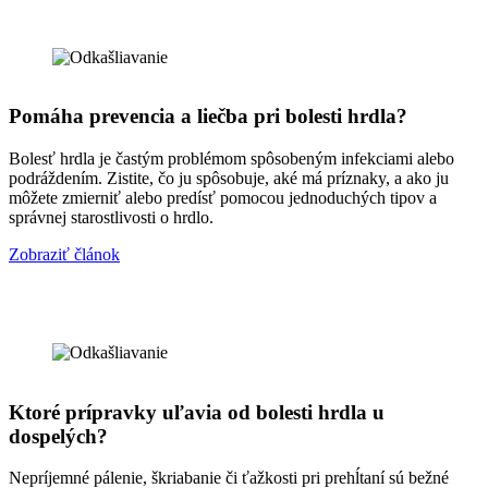
Pomáha prevencia a liečba pri bolesti hrdla?
Bolesť hrdla je častým problémom spôsobeným infekciami alebo
podráždením. Zistite, čo ju spôsobuje, aké má príznaky, a ako ju
môžete zmierniť alebo predísť pomocou jednoduchých tipov a
správnej starostlivosti o hrdlo.
Zobraziť článok
Ktoré prípravky uľavia od bolesti hrdla u
dospelých?
Nepríjemné pálenie, škriabanie či ťažkosti pri prehĺtaní sú bežné