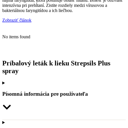
najmä faryngitída, ktorá postihuje oblasť hltanu. Bolesť je obzvlášť
intenzívna pri prehĺtaní. Zistite rozdiely medzi vírusovou a
bakteriálnou faryngitídou a ich liečbou.
Zobraziť článok
No items found
Príbalový leták k lieku Strepsils Plus
spray
Písomná informácia pre používateľa