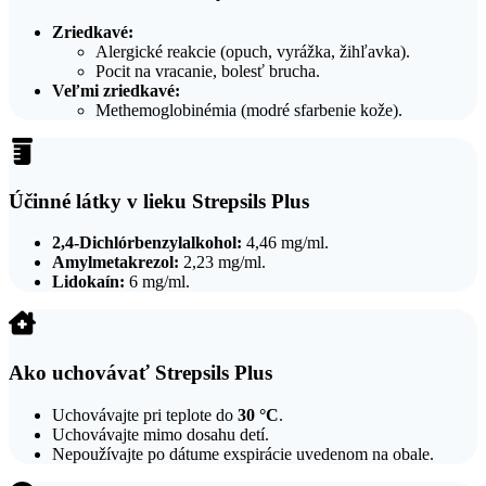
Zriedkavé:
Alergické reakcie (opuch, vyrážka, žihľavka).
Pocit na vracanie, bolesť brucha.
Veľmi zriedkavé:
Methemoglobinémia (modré sfarbenie kože).
Účinné látky v lieku Strepsils Plus
2,4-Dichlórbenzylalkohol:
4,46 mg/ml.
Amylmetakrezol:
2,23 mg/ml.
Lidokaín:
6 mg/ml.
Ako uchovávať Strepsils Plus
Uchovávajte pri teplote do
30 °C
.
Uchovávajte mimo dosahu detí.
Nepoužívajte po dátume exspirácie uvedenom na obale.