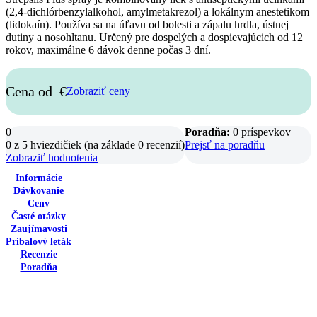
(2,4-dichlórbenzylalkohol, amylmetakrezol) a lokálnym anestetikom
(lidokaín). Používa sa na úľavu od bolesti a zápalu hrdla, ústnej
dutiny a nosohltanu. Určený pre dospelých a dospievajúcich od 12
rokov, maximálne 6 dávok denne počas 3 dní.
Cena od
€
Zobraziť ceny
0
Poradňa:
0 príspevkov
0 z 5 hviezdičiek (na základe 0 recenzií)
Prejsť na poradňu
Zobraziť hodnotenia
Informácie
Dávkovanie
Ceny
Časté otázky
Zaujímavosti
Príbalový leták
Recenzie
Poradňa