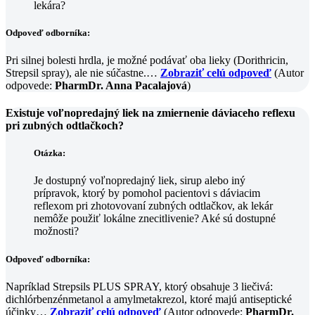
lekára?
Odpoveď odborníka:
Pri silnej bolesti hrdla, je možné podávať oba lieky (Dorithricin,
Strepsil spray), ale nie súčastne.…
Zobraziť celú odpoveď
(Autor
odpovede:
PharmDr. Anna Pacalajová
)
Existuje voľnopredajný liek na zmiernenie dáviaceho reflexu
pri zubných odtlačkoch?
Otázka:
Je dostupný voľnopredajný liek, sirup alebo iný
prípravok, ktorý by pomohol pacientovi s dáviacim
reflexom pri zhotovovaní zubných odtlačkov, ak lekár
nemôže použiť lokálne znecitlivenie? Aké sú dostupné
možnosti?
Odpoveď odborníka:
Napríklad Strepsils PLUS SPRAY, ktorý obsahuje 3 liečivá:
dichlórbenzénmetanol a amylmetakrezol, ktoré majú antiseptické
účinky…
Zobraziť celú odpoveď
(Autor odpovede:
PharmDr.