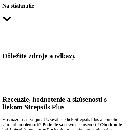
Na stiahnutie
Dôležité zdroje a odkazy
Recenzie, hodnotenie a skúsenosti s
liekom Strepsils Plus
Váš názor nás zaujíma! Užívali ste liek Strepsils Plus a pomohol
vám pri problémoch?
Podeľte sa
o svoje skúsenosti!
Ohodnoťte
liek hviezdičkami a
napíšte
krátku recenziu o tom, ako vám