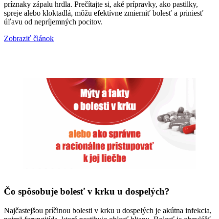
príznaky zápalu hrdla. Prečítajte si, aké prípravky, ako pastilky,
spreje alebo kloktadlá, môžu efektívne zmierniť bolesť a priniesť
úľavu od nepríjemných pocitov.
Zobraziť článok
Čo spôsobuje bolesť v krku u dospelých?
Najčastejšou príčinou bolesti v krku u dospelých je akútna infekcia,