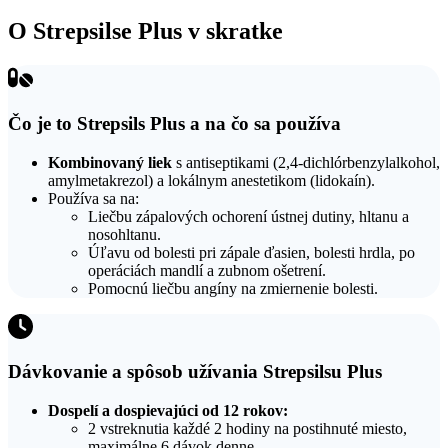
O Strepsilse Plus v skratke
Čo je to Strepsils Plus a na čo sa používa
Kombinovaný liek
s antiseptikami (2,4-dichlórbenzylalkohol,
amylmetakrezol) a lokálnym anestetikom (lidokaín).
Používa sa na:
Liečbu zápalových ochorení ústnej dutiny, hltanu a
nosohltanu.
Úľavu od bolesti pri zápale ďasien, bolesti hrdla, po
operáciách mandlí a zubnom ošetrení.
Pomocnú liečbu angíny na zmiernenie bolesti.
Dávkovanie a spôsob užívania Strepsilsu Plus
Dospelí a dospievajúci od 12 rokov:
2 vstreknutia každé 2 hodiny na postihnuté miesto,
maximálne 6 dávok denne.