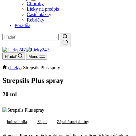
Choroby
Lieky na predpis
Časté otázky
Rebríčky
Poradňa
No
results
Hľadať
Menu
Domov
Lieky
Strepsils Plus spray
Strepsils Plus spray
20 ml
bolesť hrdla
Zápal
Zápal ústnej dutiny
Strepsils Plus spray je kombinovaný liek s antiseptickými účinkami