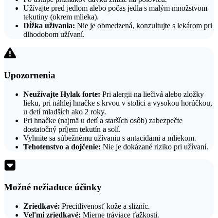
Užívajte pred jedlom alebo počas jedla s malým množstvom
tekutiny (okrem mlieka).
Dĺžka užívania:
Nie je obmedzená, konzultujte s lekárom pri
dlhodobom užívaní.
Upozornenia
Neužívajte Hylak forte:
Pri alergii na liečivá alebo zložky
lieku, pri náhlej hnačke s krvou v stolici a vysokou horúčkou,
u detí mladších ako 2 roky.
Pri hnačke (najmä u detí a starších osôb) zabezpečte
dostatočný príjem tekutín a solí.
Vyhnite sa súbežnému užívaniu s antacidami a mliekom.
Tehotenstvo a dojčenie:
Nie je dokázané riziko pri užívaní.
Možné nežiaduce účinky
Zriedkavé:
Precitlivenosť kože a slizníc.
Veľmi zriedkavé:
Mierne tráviace ťažkosti.