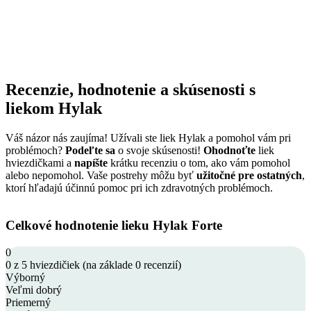
Recenzie, hodnotenie a skúsenosti s
liekom Hylak
Váš názor nás zaujíma! Užívali ste liek Hylak a pomohol vám pri
problémoch?
Podeľte sa
o svoje skúsenosti!
Ohodnoťte
liek
hviezdičkami a
napíšte
krátku recenziu o tom, ako vám pomohol
alebo nepomohol. Vaše postrehy môžu byť
užitočné pre ostatných
,
ktorí hľadajú účinnú pomoc pri ich zdravotných problémoch.
Celkové hodnotenie lieku Hylak Forte
0
0 z 5 hviezdičiek (na základe 0 recenzií)
Výborný
Veľmi dobrý
Priemerný