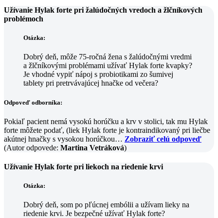
Užívanie Hylak forte pri žalúdočných vredoch a žlčníkových
problémoch
Otázka:
Dobrý deň, môže 75-ročná žena s žalúdočnými vredmi
a žlčníkovými problémami užívať Hylak forte kvapky?
Je vhodné vypiť nápoj s probiotikami zo šumivej
tablety pri pretrvávajúcej hnačke od večera?
Odpoveď odborníka:
Pokiaľ pacient nemá vysokú horúčku a krv v stolici, tak mu Hylak
forte môžete podať, (liek Hylak forte je kontraindikovaný pri liečbe
akútnej hnačky s vysokou horúčkou…
Zobraziť celú odpoveď
(Autor odpovede:
Martina Vetráková
)
Užívanie Hylak forte pri liekoch na riedenie krvi
Otázka:
Dobrý deň, som po pľúcnej embólii a užívam lieky na
riedenie krvi. Je bezpečné užívať Hylak forte?