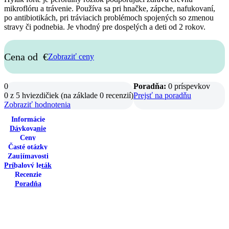
mikroflóru a trávenie. Používa sa pri hnačke, zápche, nafukovaní,
po antibiotikách, pri tráviacich problémoch spojených so zmenou
stravy či podnebia. Je vhodný pre dospelých a deti od 2 rokov.
Cena od
€
Zobraziť ceny
0
Poradňa:
0 príspevkov
0 z 5 hviezdičiek (na základe 0 recenzií)
Prejsť na poradňu
Zobraziť hodnotenia
Informácie
Dávkovanie
Ceny
Časté otázky
Zaujímavosti
Príbalový leták
Recenzie
Poradňa