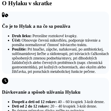
O Hylaku v skratke
Čo je to Hylak a na čo sa používa
Druh lieku:
Perorálne roztokové kvapky.
Účel:
Obnovuje črevnú mikroflóru, podporuje trávenie a
pomáha normalizovať činnosť tráviaceho traktu.
Použitie:
Pri hnačke, zápche, nafukovaní, po antibiotickej,
sulfónamidovej liečbe a rádioterapii, pri tráviacich ťažkostiach
spôsobených zmenou podnebia/stravy, pri dlhodobých
žalúdočných alebo črevných problémoch (napr. chronická
gastroenteritída), pri kožných ochoreniach, ako ekzém alebo
žihľavka, pri poruchách metabolickej funkcie pečene.
Dávkovanie a spôsob užívania Hylaku
Dospelí a deti od 12 rokov:
40 – 60 kvapiek 3-krát denne.
Deti od 2 do 12 rokov:
20 – 40 kvapiek 3-krát denne.
Po ústupe príznakov dávku znížte na polovicu.