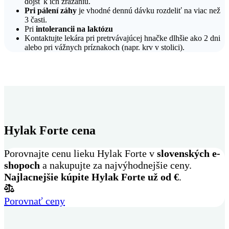
dôjsť k ich zrážaniu.
Pri pálení záhy
je vhodné dennú dávku rozdeliť na viac než
3 časti.
Pri
intolerancii na laktózu
Kontaktujte lekára pri pretrvávajúcej hnačke dlhšie ako 2 dni
alebo pri vážnych príznakoch (napr. krv v stolici).
Hylak Forte cena
Porovnajte cenu lieku Hylak Forte v
slovenských e-
shopoch
a nakupujte za najvýhodnejšie ceny.
Najlacnejšie kúpite Hylak Forte už od
€
.
Porovnať ceny