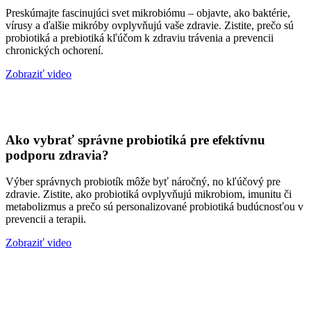
Preskúmajte fascinujúci svet mikrobiómu – objavte, ako baktérie,
vírusy a ďalšie mikróby ovplyvňujú vaše zdravie. Zistite, prečo sú
probiotiká a prebiotiká kľúčom k zdraviu trávenia a prevencii
chronických ochorení.
Zobraziť video
Ako vybrať správne probiotiká pre efektívnu
podporu zdravia?
Výber správnych probiotík môže byť náročný, no kľúčový pre
zdravie. Zistite, ako probiotiká ovplyvňujú mikrobiom, imunitu či
metabolizmus a prečo sú personalizované probiotiká budúcnosťou v
prevencii a terapii.
Zobraziť video