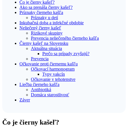
Čo je čierny kašeľ?
Ako sa prenáša čierny kašeľ?
Príznaky čierneho kašľa
Príznaky u detí
Inkubačná doba a infekčné obdobie
Neliečený čierny kašeľ
Rizikové skupiny
Prevencia neliečeného čierneho kašľa
Čierny kašeľ na Slovensku
Aktuálna situácia
Prečo sa prípady zvyšujú?
Prevencia
Očkovanie proti čiernemu kašľu
Očkovací harmonogram
Typy vakcín
Očkovanie v tehotenstve
Liečba čierneho kašľa
Antibiotiká
Domáca starostlivosť
Záver
Čo je čierny kašeľ?