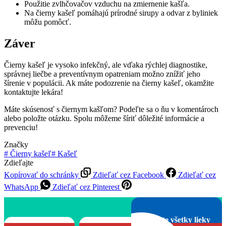
Použitie zvlhčovačov vzduchu na zmiernenie kašľa.
Na čierny kašeľ pomáhajú prírodné sirupy a odvar z byliniek
môžu pomôcť.
Záver
Čierny kašeľ je vysoko infekčný, ale vďaka rýchlej diagnostike,
správnej liečbe a preventívnym opatreniam možno znížiť jeho
šírenie v populácii. Ak máte podozrenie na čierny kašeľ, okamžite
kontaktujte lekára!
Máte skúsenosť s čiernym kašľom? Podeľte sa o ňu v komentároch
alebo položte otázku. Spolu môžeme šíriť dôležité informácie a
prevenciu!
Značky
#
Čierny kašeľ
#
Kašeľ
Zdieľajte
Kopírovať do schránky
Zdieľať cez Facebook
Zdieľať cez
WhatsApp
Zdieľať cez Pinterest
Objavte všetky lieky