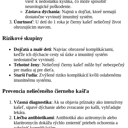
viesť k nedostatku kyslíka, čo môže spôsobiť
neurologické poškodenie.
Zástava dýchania
: Najmä u dojčiat, ktoré nemajú
dostatočne vyvinutý imunitný systém.
Úmrtnosť
: U detí do 1 roka je čierny kašeľ neliečený život
ohrozujúcim stavom.
Rizikové skupiny
Dojčatá a malé deti
: Najviac ohrozené komplikáciami,
keďže ich dýchacie cesty sú úzke a imunitný systém
nedostatočne vyvinutý.
Tehotné ženy
: Neliečený čierny kašeľ môže byť nebezpečný
pre matku aj pre dieťa.
Starší ľudia
: Zvýšené riziko komplikácií kvôli oslabenému
imunitnému systému.
Prevencia neliečeného čierneho kašľa
Včasná diagnostika
: Ak sa objavia príznaky ako intenzívny
kašeľ, sipavé dýchanie alebo zvracanie po kašli, vyhľadajte
lekára.
Liečba antibiotikami
: Antibiotiká ako azitromycín alebo
klaritromycín dokážu rýchlo zmierniť priebeh ochorenia a
zabrániť komplikáciám.