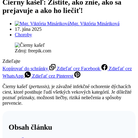
Čierny kašeľ: Zistite, ako znie, ako sa
prejavuje a ako ho liečiť!
Mgr. Viktória Mináriková
17. júna 2025
Choroby
Zdroj: freepik.com
Zdieľajte
Kopírovať do schránky
Zdieľať cez Facebook
Zdieľať cez
WhatsApp
Zdieľať cez Pinterest
Čierny kašeľ (
pertussis)
, je závažné infekčné ochorenie dýchacích
ciest, ktoré postihuje ľudí všetkých vekových kategórií.
Je dôležité
poznať príznaky, možnosti liečby, riziká neliečenia a spôsoby
prevencie.
Obsah článku