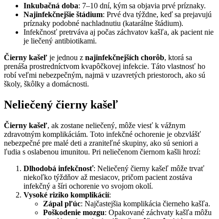
Inkubačná doba
: 7–10 dní, kým sa objavia prvé príznaky.
Najinfekčnejšie štádium
: Prvé dva týždne, keď sa prejavujú
príznaky podobné nachladnutiu (katarálne štádium).
Infekčnosť pretrváva aj počas záchvatov kašľa, ak pacient nie
je liečený antibiotikami.
Čierny kašeľ
je jednou z
najinfekčnejších chorôb
, ktorá sa
prenáša prostredníctvom kvapôčkovej infekcie. Táto vlastnosť ho
robí veľmi nebezpečným, najmä v uzavretých priestoroch, ako sú
školy, škôlky a domácnosti.
Neliečený čierny kašeľ
Čierny kašeľ
, ak zostane neliečený, môže viesť k vážnym
zdravotným komplikáciám. Toto infekčné ochorenie je obzvlášť
nebezpečné pre malé deti a zraniteľné skupiny, ako sú seniori a
ľudia s oslabenou imunitou. Pri neliečenom čiernom kašli hrozí:
Dlhodobá infekčnosť
: Neliečený čierny kašeľ môže trvať
niekoľko týždňov až mesiacov, pričom pacient zostáva
infekčný a šíri ochorenie vo svojom okolí.
Vysoké riziko komplikácií
:
Zápal pľúc
: Najčastejšia komplikácia čierneho kašľa.
Poškodenie mozgu
: Opakované záchvaty kašľa môžu