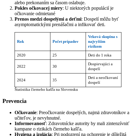
alebo prekonaním sa časom oslabuje.
Pokles očkovacej miery
: U niektorých populácií je
očkovanie odmietané
Prenos medzi dospelými a deťmi
: Dospelí môžu byť
asymptomatickými prenášačmi a infikovať deti.
Veková skupina s
Rok
Počet prípadov
najvyšším
rizikom
2020
25
Deti do 1 roka
Dospievajúci a
2022
30
dospelí
Deti a neočkovaní
2024
35
dospelí
Štatistika čierneho kašľa na Slovensku
Prevencia
Očkovanie
: Preočkovanie dospelých, najmä zdravotníkov a
učiteľov, je nevyhnutné.
Informovanosť
: Zdravotnícke autority by mali zintenzívniť
kampane o rizikách čierneho kašľa.
Hygiena a izolácia
: Pri podozrení na ochorenie je dôležitá