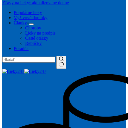
Zľavy na lieky
• aktualizované denne
Populárne lieky
Výživové doplnky
Články
Choroby
Lieky na predpis
Časté otázky
Rebríčky
Poradňa
No
results