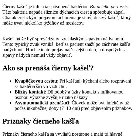
Čierny kašeľ je infekcia spôsobená baktériou
Bordetella pertussis
.
Táto baktéria napáda sliznicu dýchacích ciest a spôsobuje zápal.
Charakteristickým prejavom ochorenia je silný, dusivý kašeľ, ktorý
môže trvať niekoľko týždňov až mesiacov.
Kašeľ môže byť sprevádzaný tzv. hlasitým sipavým nádychom.
Tento typický zvuk vzniká, keď sa pacient snaží po záchvate kašľa
nadýchnuť. Hoci je tento prejav najčastejší u detí, u dospelých sa
sipavý nádych nemusí vždy objaviť.
Ako sa prenáša čierny kašeľ?
Kvapôčkovou cestou
: Pri kašľaní, kýchaní alebo rozprávaní
sa baktéria šíri vo vzduchu.
Blízky kontakt
: Dlhodobý a úzky kontakt s infikovanou
osobou výrazne zvyšuje riziko nákazy.
Asymptomatickí prenášači
: Človek môže byť infekčný už
počas inkubačnej doby (7–10 dní) pred objavením príznakov.
Príznaky čierneho kašľa
Príznaky čierneho kašľa sa vyvíjajú postupne a majú tri hlavné