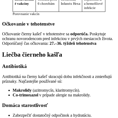
é vakcíny
6 chorobám
Infanrix Hexa
a hemofilové
infekcie
Porovnanie vakcín
Očkovanie v tehotenstve
Očkovanie čierny kašeľ v tehotenstve sa
odporúča.
Poskytuje
ochranu novorodencom pred infekciou v prvých mesiacoch života.
Odporúčaný čas očkovania:
27.–36. týždeň tehotenstva
Liečba čierneho kašľa
Antibiotiká
Antibiotiká na čierny kašeľ skracujú dobu infekčnosti a zmierňujú
príznaky. Najčastejšie používané sú:
Makrolidy
(azitromycín, klaritromycín).
Co-trimoxazol
v prípade alergie na makrolidy.
Domáca starostlivosť
Zabezpečiť dostatočný odpočinok a hydratáciu.