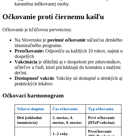
karanténa infikovanej osoby.
Očkovanie proti čiernemu kašľu
Očkovanie je kľúčovou prevenciou:
Na Slovensku je
povinné očkovanie
súčasťou detského
imunizačného programu.
Preočkovanie:
Odporúča sa každých 10 rokov, najmä u
dospelých
Vakcinácia
je dôležitá aj v dospelosti pre zdravotníkov,
učiteľov a ľudí, ktorí prichádzajú do kontaktu s malými
deťmi.
Dostupnosť vakcín
: Vakcíny sú dostupné u detských aj
praktických lekárov.
Očkovací harmonogram
Veková skupina
Čas očkovania
Typ očkovania
Deti (základná
2. mesiac, 4.
Prvé očkovanie
imunizácia)
mesiac, 6. mesiac
(DTaP vakcína)
Preočkovanie
1–2 roky