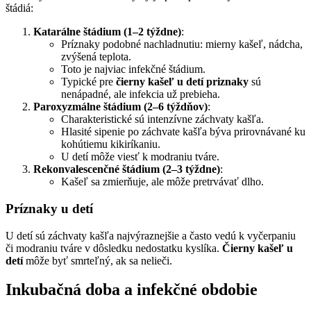
štádiá:
Katarálne štádium (1–2 týždne)
:
Príznaky podobné nachladnutiu: mierny kašeľ, nádcha,
zvýšená teplota.
Toto je najviac infekčné štádium.
Typické pre
čierny kašeľ u detí priznaky
sú
nenápadné, ale infekcia už prebieha.
Paroxyzmálne štádium (2–6 týždňov)
:
Charakteristické sú intenzívne záchvaty kašľa.
Hlasité sipenie po záchvate kašľa býva prirovnávané ku
kohútiemu kikiríkaniu.
U detí môže viesť k modraniu tváre.
Rekonvalescenčné štádium (2–3 týždne)
:
Kašeľ sa zmierňuje, ale môže pretrvávať dlho.
Príznaky u detí
U detí sú záchvaty kašľa najvýraznejšie a často vedú k vyčerpaniu
či modraniu tváre v dôsledku nedostatku kyslíka.
Čierny kašeľ u
detí
môže byť smrteľný, ak sa nelieči.
Inkubačná doba a infekčné obdobie