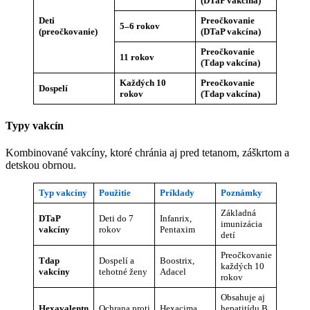
(DTaP vakcína)
Deti
Preočkovanie
5–6 rokov
(preočkovanie)
(DTaP vakcína)
Preočkovanie
11 rokov
(Tdap vakcína)
Každých 10
Preočkovanie
Dospelí
rokov
(Tdap vakcína)
Typy vakcín
Kombinované vakcíny, ktoré chránia aj pred tetanom, záškrtom a
detskou obrnou.
Typ vakcíny
Použitie
Príklady
Poznámky
Základná
DTaP
Deti do 7
Infanrix,
imunizácia
vakcíny
rokov
Pentaxim
detí
Preočkovanie
Tdap
Dospelí a
Boostrix,
každých 10
vakcíny
tehotné ženy
Adacel
rokov
Obsahuje aj
Hexavalentn
Ochrana proti
Hexacima,
hepatitídu B