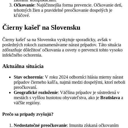
Očkovanie
: Najúčinnejšia forma prevencie. Očkovanie detí,
tehotných žien a pravidelné preočkovanie dospelých je
kľúčové.
Čierny kašeľ na Slovensku
Čierny kašeľ sa na Slovensku vyskytuje sporadicky, avšak v
posledných rokoch zaznamenávame nárast prípadov. Táto situácia
zdôrazňuje dôležitosť očkovania a osvety o prevencii tohto vysoko
infekčného ochorenia.
Aktuálna situácia
Stav ochorenia
: V roku 2024 odborníci hlásia mierny nárast
prípadov čierneho kašľa, najmä medzi dospelými, ktorí neboli
preočkovaní.
Geografické rozloženie
: Väčšina prípadov je sústredená v
mestách s vyššou hustotou obyvateľstva, ako je
Bratislava
a
väčšie regióny.
Prečo sa prípady zvyšujú?
Nedostatočné preočkovanie
: Imunita získaná očkovaním