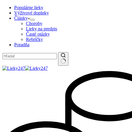
Populárne lieky
Výživové doplnky
Články
Choroby
Lieky na predpis
Časté otázky
Rebríčky
Poradňa
No
results