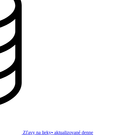
Zľavy na lieky
• aktualizované denne