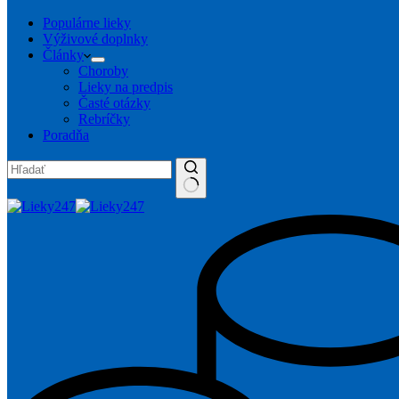
Populárne lieky
Výživové doplnky
Články
Choroby
Lieky na predpis
Časté otázky
Rebríčky
Poradňa
No
results