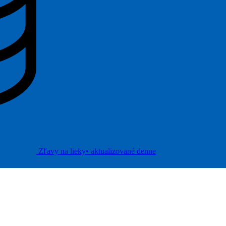
Zľavy na lieky
• aktualizované denne