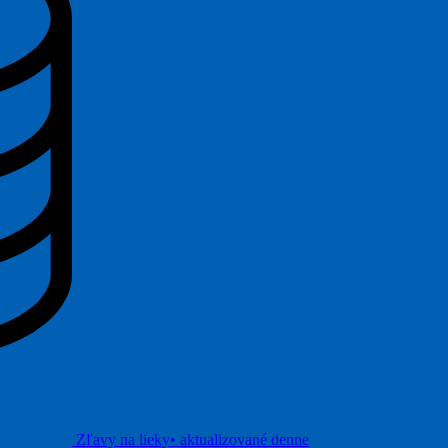
Zľavy na lieky
• aktualizované denne