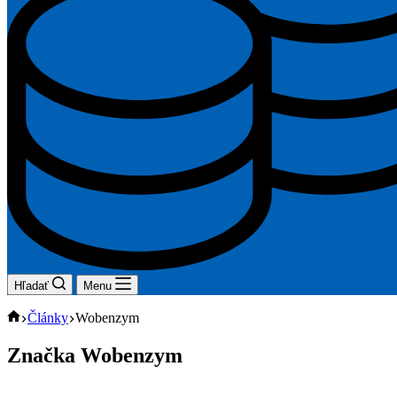
Hľadať
Menu
Domov
Články
Wobenzym
Značka
Wobenzym