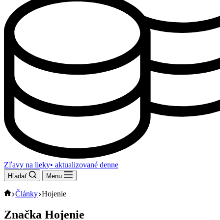
Zľavy na lieky
• aktualizované denne
Hľadať
Menu
Domov
Články
Hojenie
Značka
Hojenie