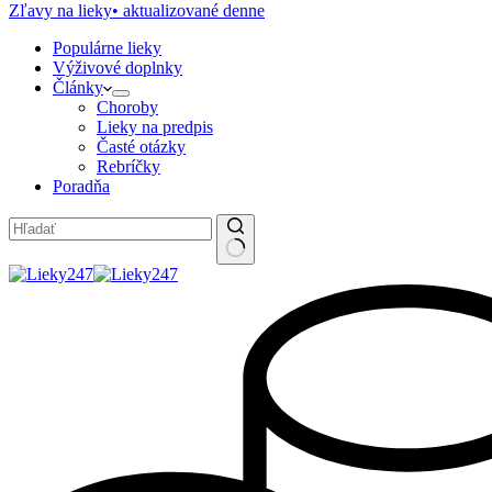
Zľavy na lieky
• aktualizované denne
Populárne lieky
Výživové doplnky
Články
Choroby
Lieky na predpis
Časté otázky
Rebríčky
Poradňa
No
results