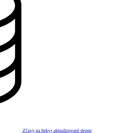
Zľavy na lieky
• aktualizované denne