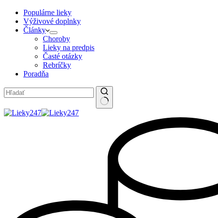
Populárne lieky
Výživové doplnky
Články
Choroby
Lieky na predpis
Časté otázky
Rebríčky
Poradňa
No
results