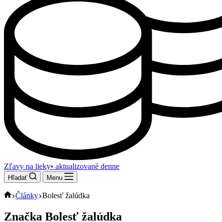
Zľavy na lieky
• aktualizované denne
Hľadať
Menu
Domov
Články
Bolesť žalúdka
Značka
Bolesť žalúdka