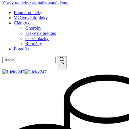
Zľavy na lieky
• aktualizované denne
Populárne lieky
Výživové doplnky
Články
Choroby
Lieky na predpis
Časté otázky
Rebríčky
Poradňa
No
results